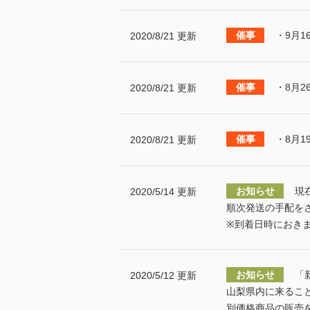
・9月1
2020/8/21 更新
・8月2
2020/8/21 更新
・8月1
2020/8/21 更新
現
2020/5/14 更新
順次発送の手配を
※到着日時におき
「
2020/5/12 更新
山梨県内に来ること
別価格商品の販売